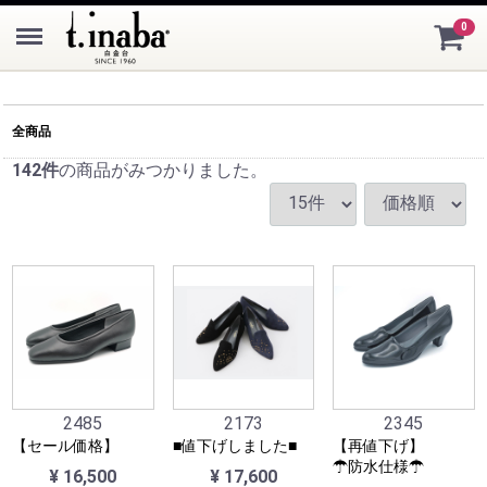
Menu
0
全商品
142
件
の商品がみつかりました。
2485
2173
2345
【セール価格】
■値下げしました■
【再値下げ】
☂防水仕様☂
¥ 16,500
¥ 17,600